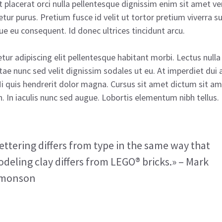
 placerat orci nulla pellentesque dignissim enim sit amet ve
tetur purus. Pretium fusce id velit ut tortor pretium viverra 
ue eu consequent. Id donec ultrices tincidunt arcu.
tur adipiscing elit pellentesque habitant morbi. Lectus nulla
ae nunc sed velit dignissim sodales ut eu. At imperdiet dui
Mi quis hendrerit dolor magna. Cursus sit amet dictum sit ame
. In iaculis nunc sed augue. Lobortis elementum nibh tellus.
ettering differs from type in the same way that
deling clay differs from LEGO® bricks.» – Mark
imonson